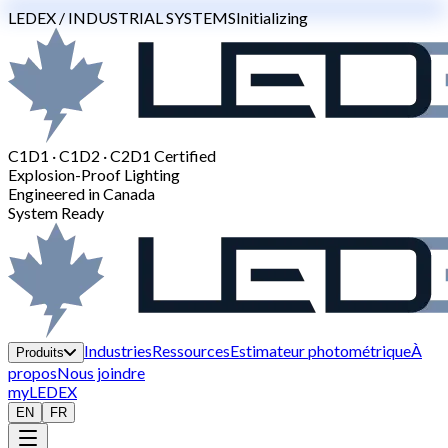
LEDEX / INDUSTRIAL SYSTEMS
Initializing
C1D1 · C1D2 · C2D1 Certified
Explosion-Proof Lighting
Engineered in Canada
System Ready
Industries
Ressources
Estimateur photométrique
À
Produits
propos
Nous joindre
myLEDEX
EN
FR