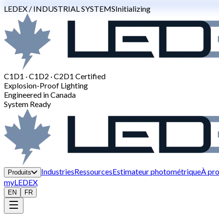
LEDEX / INDUSTRIAL SYSTEMS
Initializing
C1D1 · C1D2 · C2D1 Certified
Explosion-Proof Lighting
Engineered in Canada
System Ready
Industries
Ressources
Estimateur photométrique
À pr
Produits
myLEDEX
EN
FR